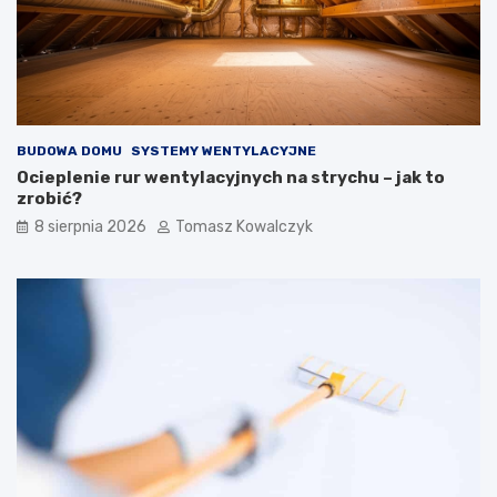
y
u
c
d
h
o
i
w
z
i
e
e
w
BUDOWA DOMU
SYSTEMY WENTYLACYJNE
n
ę
Ocieplenie rur wentylacyjnych na strychu – jak to
t
zrobić?
r
8 sierpnia 2026
Tomasz Kowalczyk
z
n
y
c
h