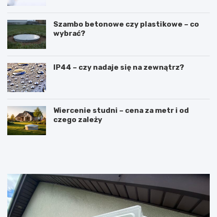
Szambo betonowe czy plastikowe – co
wybrać?
IP44 – czy nadaje się na zewnątrz?
Wiercenie studni – cena za metr i od
czego zależy
R
L
u
a
s
t
z
a
t
r
o
k
w
a
a
c
n
z
i
o