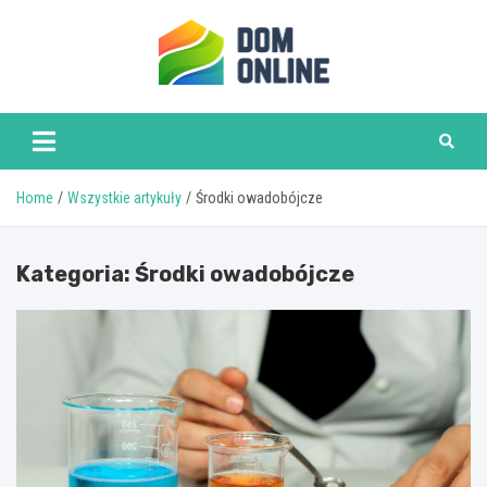
Skip
to
content
www.domonline.pl
Home
Wszystkie artykuły
Środki owadobójcze
Kategoria:
Środki owadobójcze