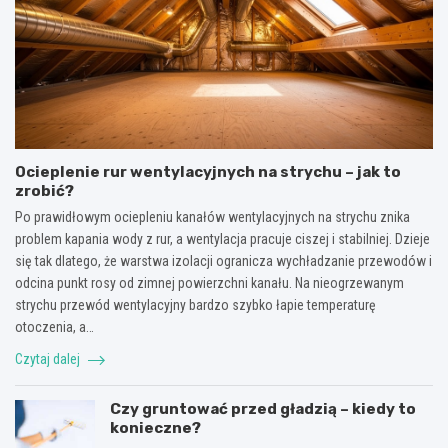
Ocieplenie rur wentylacyjnych na strychu – jak to
zrobić?
Po prawidłowym ociepleniu kanałów wentylacyjnych na strychu znika
problem kapania wody z rur, a wentylacja pracuje ciszej i stabilniej. Dzieje
się tak dlatego, że warstwa izolacji ogranicza wychładzanie przewodów i
odcina punkt rosy od zimnej powierzchni kanału. Na nieogrzewanym
strychu przewód wentylacyjny bardzo szybko łapie temperaturę
otoczenia, a…
Czytaj dalej
Czy gruntować przed gładzią – kiedy to
konieczne?