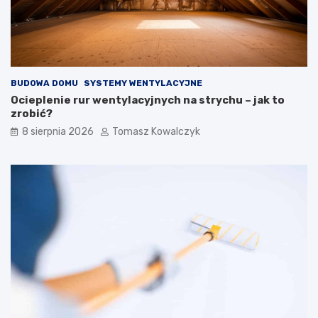
c
d
h
o
i
w
z
i
e
e
w
BUDOWA DOMU
SYSTEMY WENTYLACYJNE
n
ę
Ocieplenie rur wentylacyjnych na strychu – jak to
t
zrobić?
r
8 sierpnia 2026
Tomasz Kowalczyk
z
n
y
c
h