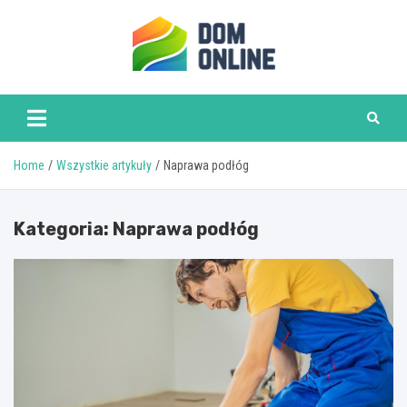
Skip
to
content
www.domonline.pl
Home
Wszystkie artykuły
Naprawa podłóg
Kategoria:
Naprawa podłóg