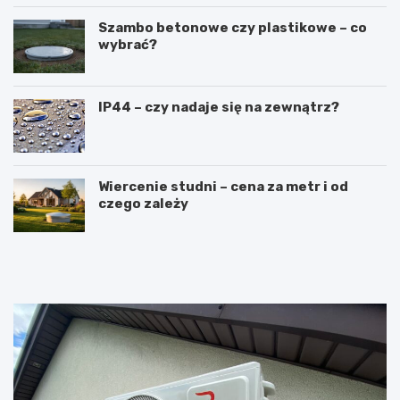
Szambo betonowe czy plastikowe – co
wybrać?
IP44 – czy nadaje się na zewnątrz?
Wiercenie studni – cena za metr i od
czego zależy
R
L
u
a
s
t
z
a
t
r
o
k
w
a
a
c
n
z
i
o
e
ł