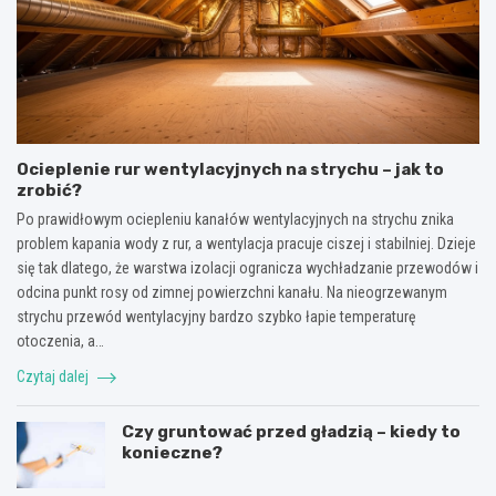
Ocieplenie rur wentylacyjnych na strychu – jak to
zrobić?
Po prawidłowym ociepleniu kanałów wentylacyjnych na strychu znika
problem kapania wody z rur, a wentylacja pracuje ciszej i stabilniej. Dzieje
się tak dlatego, że warstwa izolacji ogranicza wychładzanie przewodów i
odcina punkt rosy od zimnej powierzchni kanału. Na nieogrzewanym
strychu przewód wentylacyjny bardzo szybko łapie temperaturę
otoczenia, a…
Czytaj dalej
Czy gruntować przed gładzią – kiedy to
konieczne?