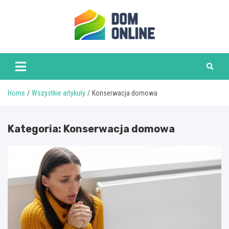
Skip
to
content
www.domonline.pl
Home
Wszystkie artykuły
Konserwacja domowa
Kategoria:
Konserwacja domowa