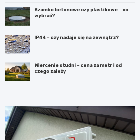
Szambo betonowe czy plastikowe – co
wybrać?
IP44 – czy nadaje się na zewnątrz?
Wiercenie studni – cena za metr i od
czego zależy
R
L
u
a
s
t
z
a
t
r
o
k
w
a
a
c
n
z
i
o
e
ł