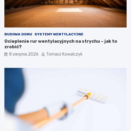
c
d
h
o
i
w
z
i
e
e
w
BUDOWA DOMU
SYSTEMY WENTYLACYJNE
n
ę
Ocieplenie rur wentylacyjnych na strychu – jak to
t
zrobić?
r
8 sierpnia 2026
Tomasz Kowalczyk
z
n
y
c
h