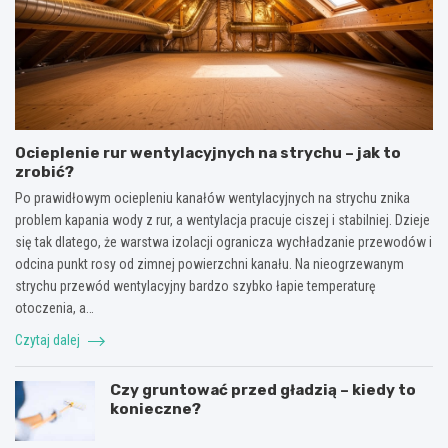
Ocieplenie rur wentylacyjnych na strychu – jak to
zrobić?
Po prawidłowym ociepleniu kanałów wentylacyjnych na strychu znika
problem kapania wody z rur, a wentylacja pracuje ciszej i stabilniej. Dzieje
się tak dlatego, że warstwa izolacji ogranicza wychładzanie przewodów i
odcina punkt rosy od zimnej powierzchni kanału. Na nieogrzewanym
strychu przewód wentylacyjny bardzo szybko łapie temperaturę
otoczenia, a…
Czytaj dalej
Czy gruntować przed gładzią – kiedy to
konieczne?