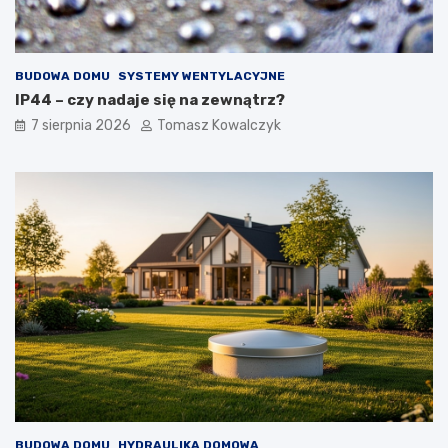
i
w
z
i
e
e
w
BUDOWA DOMU
SYSTEMY WENTYLACYJNE
n
ę
IP44 – czy nadaje się na zewnątrz?
t
7 sierpnia 2026
Tomasz Kowalczyk
r
z
n
y
c
h
BUDOWA DOMU
HYDRAULIKA DOMOWA