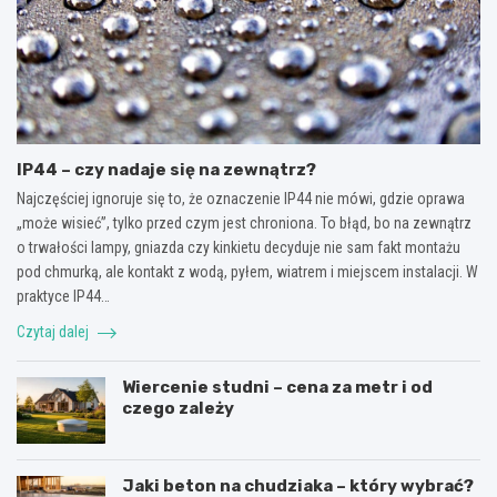
IP44 – czy nadaje się na zewnątrz?
Najczęściej ignoruje się to, że oznaczenie IP44 nie mówi, gdzie oprawa
„może wisieć”, tylko przed czym jest chroniona. To błąd, bo na zewnątrz
o trwałości lampy, gniazda czy kinkietu decyduje nie sam fakt montażu
pod chmurką, ale kontakt z wodą, pyłem, wiatrem i miejscem instalacji. W
praktyce IP44…
Czytaj dalej
Wiercenie studni – cena za metr i od
czego zależy
Jaki beton na chudziaka – który wybrać?