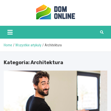
Skip
to
content
www.domonline.pl
Home
Wszystkie artykuły
Architektura
Kategoria:
Architektura