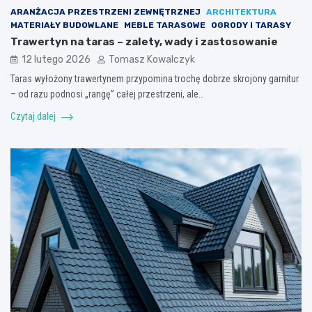
ARANŻACJA PRZESTRZENI ZEWNĘTRZNEJ
ARCHITEKTURA
MATERIAŁY BUDOWLANE
MEBLE TARASOWE
OGRODY I TARASY
Trawertyn na taras – zalety, wady i zastosowanie
12 lutego 2026
Tomasz Kowalczyk
Taras wyłożony trawertynem przypomina trochę dobrze skrojony garnitur
– od razu podnosi „rangę” całej przestrzeni, ale…
Czytaj dalej