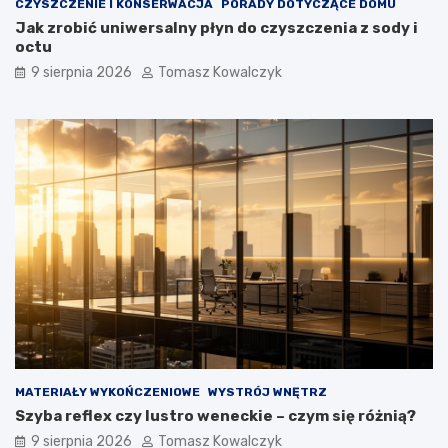
CZYSZCZENIE I KONSERWACJA
PORADY DOTYCZĄCE DOMU
n
ę
Jak zrobić uniwersalny płyn do czyszczenia z sody i
t
octu
r
9 sierpnia 2026
Tomasz Kowalczyk
z
n
y
c
h
MATERIAŁY WYKOŃCZENIOWE
WYSTRÓJ WNĘTRZ
Szyba reflex czy lustro weneckie – czym się różnią?
9 sierpnia 2026
Tomasz Kowalczyk