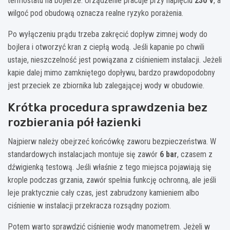
termostatu na bojlerze. Urządzenie pracuje przy napięciu
230 V
, a
wilgoć pod obudową oznacza realne ryzyko porażenia.
Po wyłączeniu prądu trzeba zakręcić dopływ zimnej wody do
bojlera i otworzyć kran z ciepłą wodą. Jeśli kapanie po chwili
ustaje, nieszczelność jest powiązana z ciśnieniem instalacji. Jeżeli
kapie dalej mimo zamkniętego dopływu, bardzo prawdopodobny
jest przeciek ze zbiornika lub zalegającej wody w obudowie.
Krótka procedura sprawdzenia bez
rozbierania pół łazienki
Najpierw należy obejrzeć końcówkę zaworu bezpieczeństwa. W
standardowych instalacjach montuje się zawór
6 bar
, czasem z
dźwigienką testową. Jeśli właśnie z tego miejsca pojawiają się
krople podczas grzania, zawór spełnia funkcję ochronną, ale jeśli
leje praktycznie cały czas, jest zabrudzony kamieniem albo
ciśnienie w instalacji przekracza rozsądny poziom.
Potem warto sprawdzić ciśnienie wody manometrem. Jeżeli w