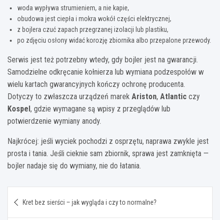
woda wypływa strumieniem, a nie kapie,
obudowa jest ciepła i mokra wokół części elektrycznej,
z bojlera czuć zapach przegrzanej izolacji lub plastiku,
po zdjęciu osłony widać korozję zbiornika albo przepalone przewody.
Serwis jest też potrzebny wtedy, gdy bojler jest na gwarancji.
Samodzielne odkręcanie kołnierza lub wymiana podzespołów w
wielu kartach gwarancyjnych kończy ochronę producenta.
Dotyczy to zwłaszcza urządzeń marek
Ariston
,
Atlantic
czy
Kospel
, gdzie wymagane są wpisy z przeglądów lub
potwierdzenie wymiany anody.
Najkrócej: jeśli wyciek pochodzi z osprzętu, naprawa zwykle jest
prosta i tania. Jeśli cieknie sam zbiornik, sprawa jest zamknięta —
bojler nadaje się do wymiany, nie do łatania.
Nawigacja
Kret bez sierści – jak wygląda i czy to normalne?
wpisu