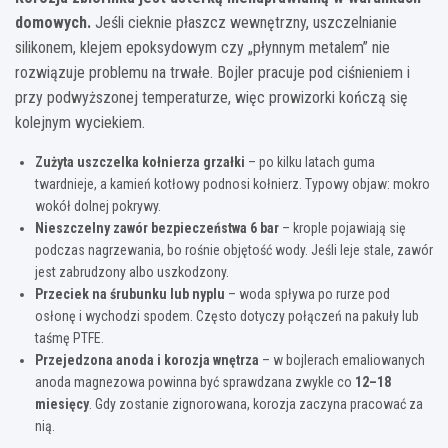
domowych.
Jeśli cieknie płaszcz wewnętrzny, uszczelnianie
silikonem, klejem epoksydowym czy „płynnym metalem” nie
rozwiązuje problemu na trwałe. Bojler pracuje pod ciśnieniem i
przy podwyższonej temperaturze, więc prowizorki kończą się
kolejnym wyciekiem.
Zużyta uszczelka kołnierza grzałki
– po kilku latach guma
twardnieje, a kamień kotłowy podnosi kołnierz. Typowy objaw: mokro
wokół dolnej pokrywy.
Nieszczelny zawór bezpieczeństwa 6 bar
– krople pojawiają się
podczas nagrzewania, bo rośnie objętość wody. Jeśli leje stale, zawór
jest zabrudzony albo uszkodzony.
Przeciek na śrubunku lub nyplu
– woda spływa po rurze pod
osłonę i wychodzi spodem. Często dotyczy połączeń na pakuły lub
taśmę PTFE.
Przejedzona anoda i korozja wnętrza
– w bojlerach emaliowanych
anoda magnezowa powinna być sprawdzana zwykle co
12–18
miesięcy
. Gdy zostanie zignorowana, korozja zaczyna pracować za
nią.