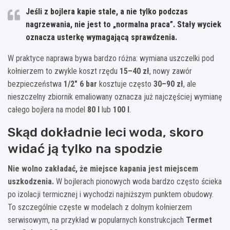
Jeśli z bojlera kapie stale, a nie tylko podczas
nagrzewania, nie jest to „normalna praca”. Stały wyciek
oznacza usterkę wymagającą sprawdzenia.
W praktyce naprawa bywa bardzo różna: wymiana uszczelki pod
kołnierzem to zwykle koszt rzędu
15–40 zł
, nowy zawór
bezpieczeństwa
1/2″ 6 bar
kosztuje często
30–90 zł
, ale
nieszczelny zbiornik emaliowany oznacza już najczęściej wymianę
całego bojlera na model
80 l
lub
100 l
.
Skąd dokładnie leci woda, skoro
widać ją tylko na spodzie
Nie wolno zakładać, że miejsce kapania jest miejscem
uszkodzenia.
W bojlerach pionowych woda bardzo często ścieka
po izolacji termicznej i wychodzi najniższym punktem obudowy.
To szczególnie częste w modelach z dolnym kołnierzem
serwisowym, na przykład w popularnych konstrukcjach
Termet