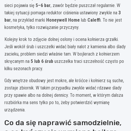
sieci pojawia się
5–6 bar
, zawór będzie puszczał regularnie. W
takiej sytuacji pomaga reduktor ciśnienia ustawiony zwykle na
3
bar
, na przykład marki
Honeywell Home
lub
Caleffi
. To nie jest
kosmetyka, tylko rozwiązanie przyczyny.
Kolejny krok to zdjęcie dolnej osłony i ocena kołnierza grzałki.
Jeśli wokół śrub i uszczelki widać biały nalot z kamienia albo ślady
zacieku, problem siedzi właśnie tam. W bojlerach z kołnierzem
skręcanym na
5 lub 6 śrub
uszczelka traci szczelność często po
kilku sezonach pracy.
Gdy wnętrze obudowy jest mokre, ale króćce i kołnierz są suche,
zostaje zbiornik. W takim przypadku zwykle widać rdzawe ślady
przy spawie albo na dolnej dennicy. To moment, w którym dalsza
rozbiórka ma sens tylko po to, żeby potwierdzić wymianę
urządzenia.
Co da się naprawić samodzielnie,