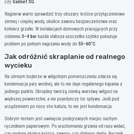
czy
Galmet SG
.
Najpierw warto sprawdzić trzy obszary: króćce przyłączeniowe
zimnej i ciepłej wody, okolice zaworu bezpieczeństwa oraz
kołnierz grzałki. W instalacjach domowych pracujących przy
ciśnieniu
3–4 bar
każda słabsza uszczelka szybko pokazuje
problem po pełnym nagrzaniu wody do
55–60°C
.
Jak odróżnić skraplanie od realnego
wycieku
Na zimnym bojlerze w wilgotnym pomieszczeniu zdarza się
kondensacja pary wodnej, ale to nie daje regularnego kapania z
jednego punktu. Skropliny tworzą cienką warstwę wilgoci na
większej powierzchni, a nie pojedynczy tor spływu. Jeśli pod
urządzeniem po nocy stoi kałuża, to nie jest kondensacja.
Dobrym testem jest owinięcie podejrzanych miejsc suchym
ręcznikiem papierowym. Po uruchomieniu grzania od razu widać,
czy moknie okolica króćca, zaworu, czy dolnego dekla. Ręcznik