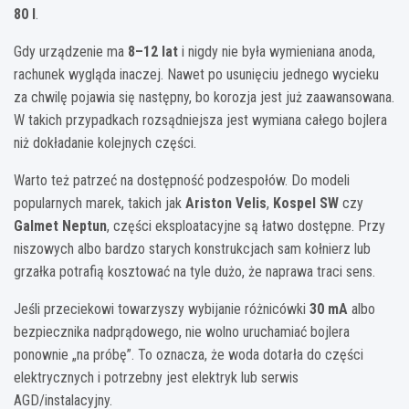
80 l
.
Gdy urządzenie ma
8–12 lat
i nigdy nie była wymieniana anoda,
rachunek wygląda inaczej. Nawet po usunięciu jednego wycieku
za chwilę pojawia się następny, bo korozja jest już zaawansowana.
W takich przypadkach rozsądniejsza jest wymiana całego bojlera
niż dokładanie kolejnych części.
Warto też patrzeć na dostępność podzespołów. Do modeli
popularnych marek, takich jak
Ariston Velis
,
Kospel SW
czy
Galmet Neptun
, części eksploatacyjne są łatwo dostępne. Przy
niszowych albo bardzo starych konstrukcjach sam kołnierz lub
grzałka potrafią kosztować na tyle dużo, że naprawa traci sens.
Jeśli przeciekowi towarzyszy wybijanie różnicówki
30 mA
albo
bezpiecznika nadprądowego, nie wolno uruchamiać bojlera
ponownie „na próbę”. To oznacza, że woda dotarła do części
elektrycznych i potrzebny jest elektryk lub serwis
AGD/instalacyjny.