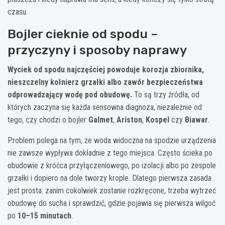
czasu.
Bojler cieknie od spodu –
przyczyny i sposoby naprawy
Wyciek od spodu najczęściej powoduje korozja zbiornika,
nieszczelny kołnierz grzałki albo zawór bezpieczeństwa
odprowadzający wodę pod obudowę.
To są trzy źródła, od
których zaczyna się każda sensowna diagnoza, niezależnie od
tego, czy chodzi o bojler
Galmet
,
Ariston
,
Kospel
czy
Biawar
.
Problem polega na tym, że woda widoczna na spodzie urządzenia
nie zawsze wypływa dokładnie z tego miejsca. Często ścieka po
obudowie z króćca przyłączeniowego, po izolacji albo po zespole
grzałki i dopiero na dole tworzy krople. Dlatego pierwsza zasada
jest prosta: zanim cokolwiek zostanie rozkręcone, trzeba wytrzeć
obudowę do sucha i sprawdzić, gdzie pojawia się pierwsza wilgoć
po
10–15 minutach
.