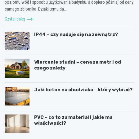
poziomu wód i sposobu użytkowania budynku, a dopiero później od ceny
samego zbiornika. Dzięki temu da…
Czytaj dalej
IP44 – czy nadaje się na zewnątrz?
Wiercenie studni – cena za metr i od
czego zależy
Jaki beton na chudziaka – który wybrać?
PVC – co to za materiał i jakie ma
właściwości?
R
L
u
a