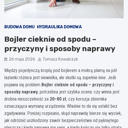
BUDOWA DOMU
HYDRAULIKA DOMOWA
Bojler cieknie od spodu –
przyczyny i sposoby naprawy
26 maja 2026
Tomasz Kowalczyk
Między pojedynczą kroplą pod bojlerem a mokrą plamą na pół
łazienki różnica jest niewielka, ale skutki są zupełnie inne. Jeśli
pojawia się problem
Bojler cieknie od spodu – przyczyny i
sposoby naprawy
, potrzebna jest szybka ocena: czy winna jest
drobna nieszczelność za
20–80 zł
, czy korozja zbiornika
oznaczająca wymianę urządzenia. Właśnie to da się ustalić bez
zgadywania. Poniżej rozpisano, skąd naprawdę bierze się wyciek,
jak odróżnić uszkodzony zawór bezpieczeństwa od pękniętego
płaszcza i kiedy naprawa ma sens, a kiedy kończy się tylko stratą