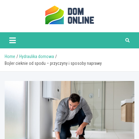
Skip
to
content
www.domonline.pl
Home
Hydraulika domowa
Bojler cieknie od spodu – przyczyny i sposoby naprawy