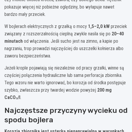
pokazuje więcej niż pobieżne oględziny, bo wyłapuje nawet
bardzo mały przeciek.
W bojlerach elektrycznych z grzałką o mocy
1,5–2,0 kW
przeciek
związany z rozszerzalnością cieplną zwykle nasila się po
20–40
minutach
od włączenia. Jeśli sucho jest na zimno, a kapie po
nagrzaniu, trop prowadzi najczęściej do uszczelki kołnierza albo
zaworu bezpieczeństwa.
Jeżeli krople pojawiają się niezależnie od pracy grzałki, winne są
częściej połączenia hydrauliczne lub sama perforacja zbiornika.
Tego wzoru nie warto ignorować, bo korozja od środka postępuje
szybko, zwłaszcza przy twardej wodzie powyżej
200 mg
CaCO₃/l
.
Najczęstsze przyczyny wycieku od
spodu bojlera
Korozja zbiornika jest usterką nienaprawialną w warunkach